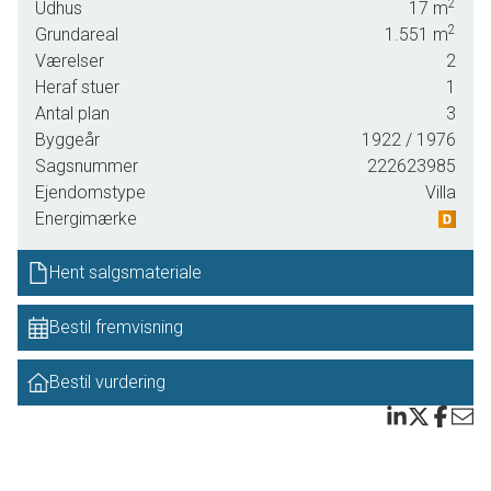
2
Udhus
17
m
charme og moderne komfort.
2
Grundareal
1.551
m
Planløsningen i stueplan er funktionel og indbydende med
Værelser
2
entré, teknikrum, nedgang til lille kælder og loftslem til 1. sal.
Heraf stuer
1
Herudover findes et pænt køkken, et stort soveværelse
Antal plan
3
med nyt gulv og masser af skabsplads samt en dejlig
Byggeår
1922
/ 1976
spise- og opholdsstue. Den lyse karnap og de mange
Sagsnummer
222623985
vinduespartier giver et skønt lysindfald, som understreger
Ejendomstype
Villa
boligens varme og hjemlige stemning.
Energimærke
Badeværelset er nyt og indrettet med bruseniché og
Hent salgsmateriale
gulvvarme, så komforten er tænkt ind i hverdagen. Til
ejendommen hører desuden en stor garage med tilhørende
Bestil fremvisning
værksted - enhver mands drøm, nyere orangeri,
redskabsskur og drivhus, hvilket giver gode rammer for
Bestil vurdering
både hobby, opbevaring og det praktiske familieliv. Udenfor
venter en dejlig terrasse, hvor sommeren kan nydes i fred
og ro.
Haven er noget helt særligt med sit parklignende udtryk, de