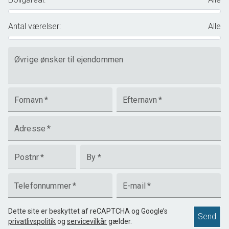
Antal værelser
:
Alle
Øvrige ønsker til ejendommen
Fornavn
*
Efternavn
*
Adresse
*
Postnr
*
By
*
Telefonnummer
*
E-mail
*
Dette site er beskyttet af reCAPTCHA og Google’s
Send
privatlivspolitik
og
servicevilkår
gælder.