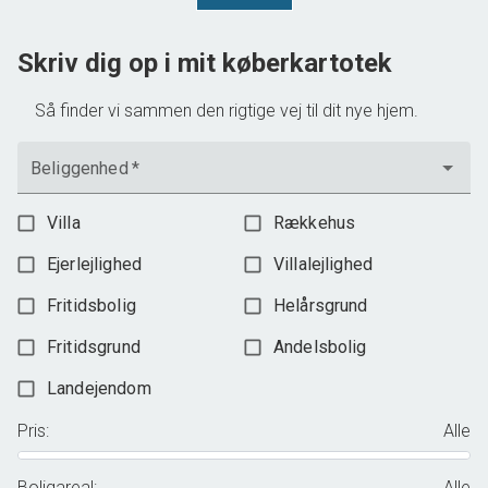
598.000 kr.
Skriv dig op i mit køberkartotek
Så finder vi sammen den rigtige vej til dit nye hjem.
Beliggenhed
*
Villa
Rækkehus
Ejerlejlighed
Villalejlighed
Fritidsbolig
Helårsgrund
Fritidsgrund
Andelsbolig
Landejendom
Pris
:
Alle
Boligareal
:
Alle