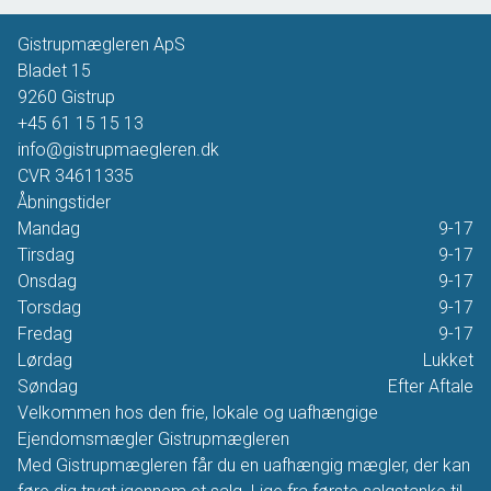
Gistrupmægleren ApS
Bladet 15
9260
Gistrup
+45 61 15 15 13
info@gistrupmaegleren.dk
CVR
34611335
Åbningstider
Mandag
9-17
Tirsdag
9-17
Onsdag
9-17
Torsdag
9-17
Fredag
9-17
Lørdag
Lukket
Søndag
Efter Aftale
Velkommen hos den frie, lokale og uafhængige
Ejendomsmægler Gistrupmægleren
Med Gistrupmægleren får du en uafhængig mægler, der kan