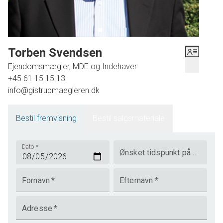
Torben Svendsen
Ejendomsmægler, MDE og Indehaver
+45 61 15 15 13
info@gistrupmaegleren.dk
Bestil fremvisning
Bestil salgsmateriale
Dato
*
Ønsket tidspunkt på dagen
Fornavn
*
Efternavn
*
Adresse
*