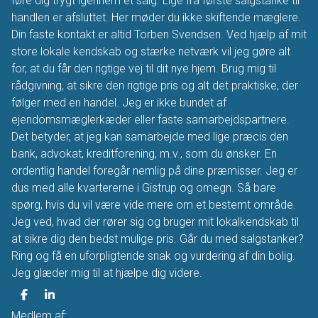
føre dig trygt igennem et salg. Lige fra første salgstanke til
handlen er afsluttet. Her møder du ikke skiftende mæglere.
Din faste kontakt er altid Torben Svendsen. Ved hjælp af mit
store lokale kendskab og stærke netværk vil jeg gøre alt
for, at du får den rigtige vej til dit nye hjem. Brug mig til
rådgivning, at sikre den rigtige pris og alt det praktiske, der
følger med en handel. Jeg er ikke bundet af
ejendomsmæglerkæder eller faste samarbejdspartnere.
Det betyder, at jeg kan samarbejde med lige præcis den
bank, advokat, kreditforening, m.v., som du ønsker. En
ordentlig handel foregår nemlig på dine præmisser. Jeg er
dus med alle kvartererne i Gistrup og omegn. Så bare
spørg, hvis du vil være vide mere om et bestemt område.
Jeg ved, hvad der rører sig og bruger mit lokalkendskab til
at sikre dig den bedst mulige pris. Går du med salgstanker?
Ring og få en uforpligtende snak og vurdering af din bolig.
Jeg glæder mig til at hjælpe dig videre.
Medlem af: