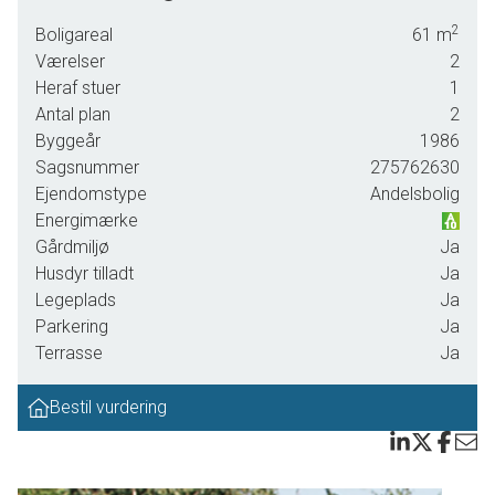
kvadratmeter fordelt på to plan tilbyder boligen en ideel
2
Boligareal
61
m
kombination af komfort og funktionalitet. Bygget i 1986,
Værelser
2
men totalrenoveret, fremstår den indflytningsklar og yderst
Heraf stuer
1
velholdt. Den åbne forbindelse mellem det moderne
Antal plan
2
køkken og stuen skaber et lyst og indbydende
Byggeår
1986
opholdsområde, hvor familien kan samles om dagens
Sagsnummer
275762630
oplevelser.
Ejendomstype
Andelsbolig
Badeværelset er flot renoveret med stilrene materialer, der
Energimærke
sikrer en luksuriøs følelse hver dag. Soveværelset er
Gårdmiljø
Ja
rummeligt med god plads til garderobeopbevaring. Det
Husdyr tilladt
Ja
hele bindes sammen af en varm atmosfære, der gør det
Legeplads
Ja
nemt at føle sig hjemme fra første øjeblik.
Parkering
Ja
Terrasse
Ja
Udenfor venter en dejlig terrasse – et perfekt sted at nyde
lange sommeraftener med venner og familie eller blot
Bestil vurdering
slappe af efter en travl dag. Terrassen inviterer til
grillmiddage under åben himmel eller hyggelige stunder
med en god bog i hånden.