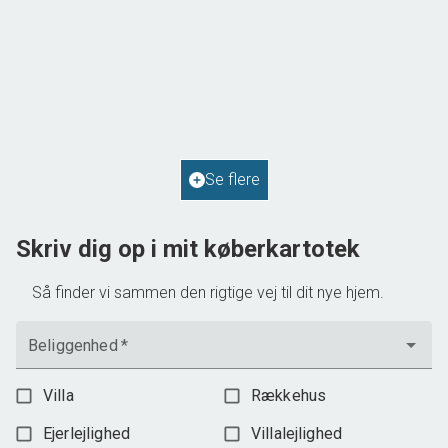
Solvej 1,
9293 Kongerslev
2
Boligareal
114
m
2
Grundareal
587
m
Ejendomstype
Villa
Se flere
598.000 kr.
Skriv dig op i mit køberkartotek
Så finder vi sammen den rigtige vej til dit nye hjem.
Beliggenhed
*
Villa
Rækkehus
Ejerlejlighed
Villalejlighed