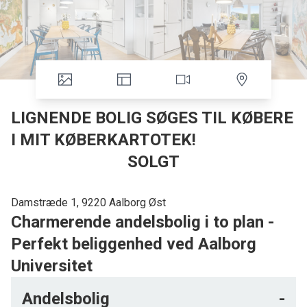
LIGNENDE BOLIG SØGES TIL KØBERE
I MIT KØBERKARTOTEK!
SOLGT
Damstræde 1, 9220 Aalborg Øst
Charmerende andelsbolig i to plan -
Perfekt beliggenhed ved Aalborg
Universitet
Velkommen til denne skønne andelsbolig, der er en sand
Andelsbolig
-
perle for både studerende og familier. Med sine 61