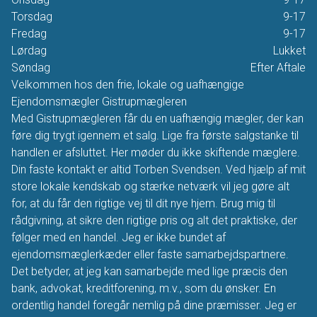
Torsdag
9-17
Fredag
9-17
Lørdag
Lukket
Søndag
Efter Aftale
Velkommen hos den frie, lokale og uafhængige
Ejendomsmægler Gistrupmægleren
Med Gistrupmægleren får du en uafhængig mægler, der kan
føre dig trygt igennem et salg. Lige fra første salgstanke til
handlen er afsluttet. Her møder du ikke skiftende mæglere.
Din faste kontakt er altid Torben Svendsen. Ved hjælp af mit
store lokale kendskab og stærke netværk vil jeg gøre alt
for, at du får den rigtige vej til dit nye hjem. Brug mig til
rådgivning, at sikre den rigtige pris og alt det praktiske, der
følger med en handel. Jeg er ikke bundet af
ejendomsmæglerkæder eller faste samarbejdspartnere.
Det betyder, at jeg kan samarbejde med lige præcis den
bank, advokat, kreditforening, m.v., som du ønsker. En
ordentlig handel foregår nemlig på dine præmisser. Jeg er