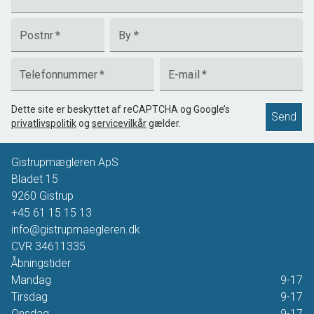
Postnr
*
By
*
Telefonnummer
*
E-mail
*
Dette site er beskyttet af reCAPTCHA og Google’s
Send
privatlivspolitik
og
servicevilkår
gælder.
Gistrupmægleren ApS
Bladet 15
9260
Gistrup
+45 61 15 15 13
info@gistrupmaegleren.dk
CVR
34611335
Åbningstider
Mandag
9-17
Tirsdag
9-17
Onsdag
9-17