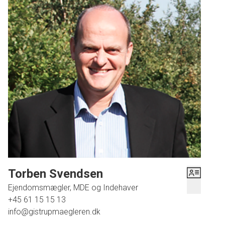
Beliggenheden kunne næsten ikke være bedre; tæt på
Aalborg Universitet gør denne bolig særligt attraktiv for
studerende eller ansatte ved universitetet. Derudover ligger
det nye supersygehus inden for kort afstand, ligesom
dagligvareindkøb kan klares nemt hos både Føtex og 365
butikken. Der er gode busforbindelser lige uden for døren
og der er tilknyttet 1 parkeringsplads og gode muligheder
for gæsteparkering og ladestandere.
Denne andelsbolig repræsenterer en unik mulighed for dem,
der ønsker at bo centralt men samtidig have roen fra et
hyggeligt boligområde.
Ring for fremvisning på tlf. 6115 1513
Torben Svendsen
Ejendomsmægler, MDE og Indehaver
+45 61 15 15 13
info@gistrupmaegleren.dk