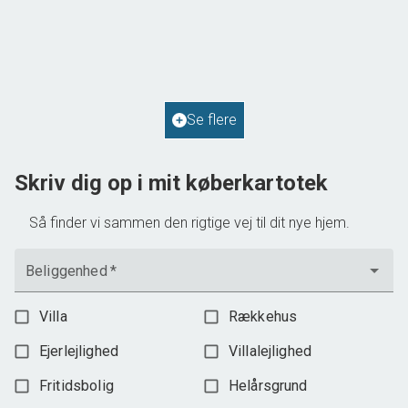
Solvej 1,
9293 Kongerslev
2
Boligareal
114
m
2
Grundareal
587
m
Ejendomstype
Villa
Se flere
598.000 kr.
Skriv dig op i mit køberkartotek
Så finder vi sammen den rigtige vej til dit nye hjem.
Beliggenhed
*
Villa
Rækkehus
Ejerlejlighed
Villalejlighed
Fritidsbolig
Helårsgrund