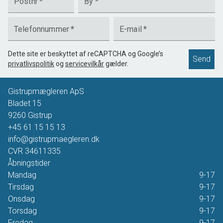
Postnr
*
By
*
Telefonnummer
*
E-mail
*
Dette site er beskyttet af reCAPTCHA og Google’s
Send
privatlivspolitik
og
servicevilkår
gælder.
Gistrupmægleren ApS
Bladet 15
9260
Gistrup
+45 61 15 15 13
info@gistrupmaegleren.dk
CVR
34611335
Åbningstider
Mandag
9-17
Tirsdag
9-17
Onsdag
9-17
Torsdag
9-17
Fredag
9-17