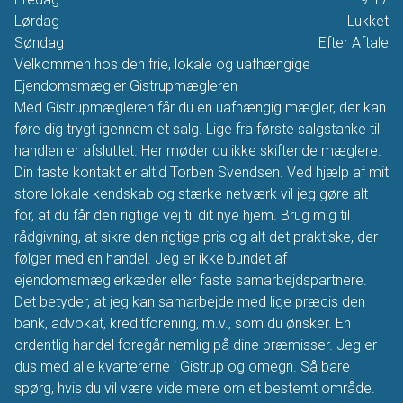
Lørdag
Lukket
Søndag
Efter Aftale
Velkommen hos den frie, lokale og uafhængige
Ejendomsmægler Gistrupmægleren
Med Gistrupmægleren får du en uafhængig mægler, der kan
føre dig trygt igennem et salg. Lige fra første salgstanke til
handlen er afsluttet. Her møder du ikke skiftende mæglere.
Din faste kontakt er altid Torben Svendsen. Ved hjælp af mit
store lokale kendskab og stærke netværk vil jeg gøre alt
for, at du får den rigtige vej til dit nye hjem. Brug mig til
rådgivning, at sikre den rigtige pris og alt det praktiske, der
følger med en handel. Jeg er ikke bundet af
ejendomsmæglerkæder eller faste samarbejdspartnere.
Det betyder, at jeg kan samarbejde med lige præcis den
bank, advokat, kreditforening, m.v., som du ønsker. En
ordentlig handel foregår nemlig på dine præmisser. Jeg er
dus med alle kvartererne i Gistrup og omegn. Så bare
spørg, hvis du vil være vide mere om et bestemt område.