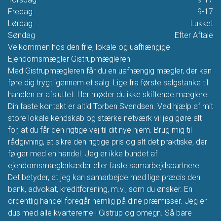
Fredag
9-17
Lørdag
Lukket
Søndag
Efter Aftale
Velkommen hos den frie, lokale og uafhængige
Ejendomsmægler Gistrupmægleren
Med Gistrupmægleren får du en uafhængig mægler, der kan
føre dig trygt igennem et salg. Lige fra første salgstanke til
handlen er afsluttet. Her møder du ikke skiftende mæglere.
Din faste kontakt er altid Torben Svendsen. Ved hjælp af mit
store lokale kendskab og stærke netværk vil jeg gøre alt
for, at du får den rigtige vej til dit nye hjem. Brug mig til
rådgivning, at sikre den rigtige pris og alt det praktiske, der
følger med en handel. Jeg er ikke bundet af
ejendomsmæglerkæder eller faste samarbejdspartnere.
Det betyder, at jeg kan samarbejde med lige præcis den
bank, advokat, kreditforening, m.v., som du ønsker. En
ordentlig handel foregår nemlig på dine præmisser. Jeg er
dus med alle kvartererne i Gistrup og omegn. Så bare