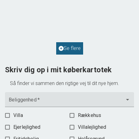
Solvej 1,
9293 Kongerslev
2
Boligareal
114
m
2
Grundareal
587
m
Ejendomstype
Villa
Se flere
598.000 kr.
Skriv dig op i mit køberkartotek
Så finder vi sammen den rigtige vej til dit nye hjem.
Beliggenhed
*
Villa
Rækkehus
Ejerlejlighed
Villalejlighed
Fritidsbolig
Helårsgrund