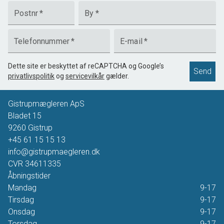
Postnr
*
By
*
Telefonnummer
*
E-mail
*
Dette site er beskyttet af reCAPTCHA og Google’s
Send
privatlivspolitik
og
servicevilkår
gælder.
Gistrupmægleren ApS
Bladet 15
9260
Gistrup
+45 61 15 15 13
info@gistrupmaegleren.dk
CVR
34611335
Åbningstider
Mandag
9-17
Tirsdag
9-17
Onsdag
9-17
Torsdag
9-17