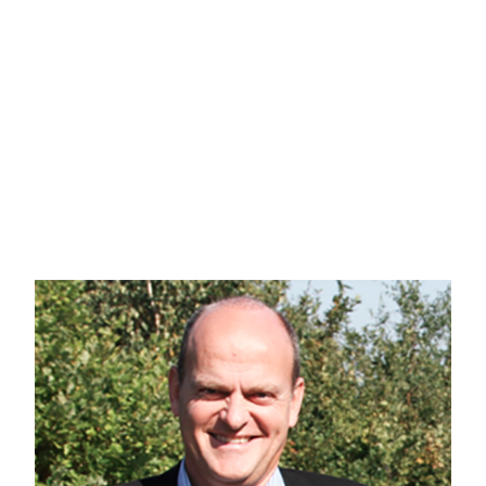
Andelsboligforeningen er velfungerende med styr på økonomien.
Boligen ligger tæt på det nye sygehus, motorvej, universitetet, børnehave, s
Med andelsboligen følger et velholdt skur på 5 m2 og fællesareal og legepl
ved boligen ligger en fælles privat parkeringsplads, og som man har egen p-li
Velegnet studiebolig til eks. nye studerende på Aalborg Universitet eller før
Gigantium ligger i gåafstand, her er bla. svømmehal med wellness faciliteter,
hertil er rigtig gode. Samtidig er man tæt på grønne områder - skov. - og man 
studerende og pendlende mellem Aalborg midtby og Aalborg Øst er der etable
del af Aalborg Øst´s byudviklingsprojekt og det kommende Supersygehus. Hu
365discount & Føtex.
Kontakt mig for fremvisning af boligen eller spørgsmål.