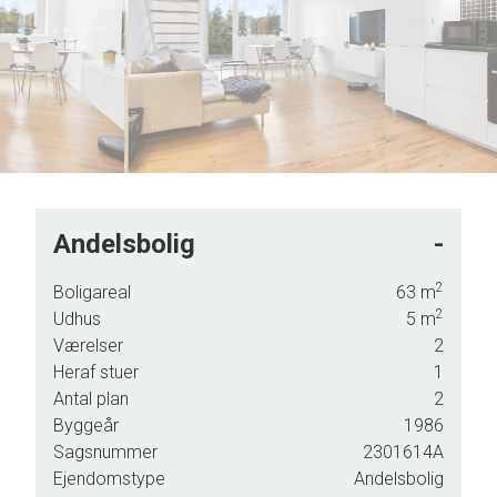
5
6
7
8
9
Andelsbolig
-
2
Boligareal
63
m
2
Udhus
5
m
Værelser
2
Heraf stuer
1
Antal plan
2
ltan.
Byggeår
1986
Sagsnummer
2301614A
Ejendomstype
Andelsbolig