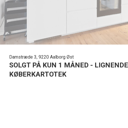
Damstræde 3, 9220 Aalborg Øst
SOLGT PÅ KUN 1 MÅNED - LIGNENDE
KØBERKARTOTEK
Attraktiv og indflytningsklar andelsbolig med lav ejerudgift beliggende ved Aa
God andelsbolig i stille område med 5 minutters gang til universitetet. Boli
Boligen har 63 m2 med lys stue med udgang til terrasse. Nyt og flot køkken fr
Alle rum er med velholdte trægulve. I entreen er der vinylgulv og badeværel
Andelsboligen har en lav ejerudgift på 2.360 kr. om måneden og er vurderet