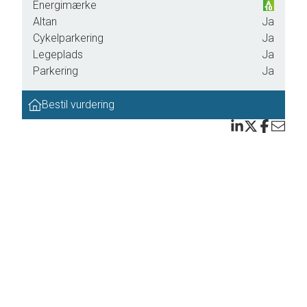
Energimærke
Altan
Ja
Cykelparkering
Ja
Legeplads
Ja
 Tæt
Parkering
Ja
Bestil vurdering
serne
tal
 er en