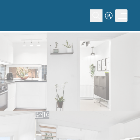
0
1
2
3
4
0
5
1
6
2
7
3
8
4
9