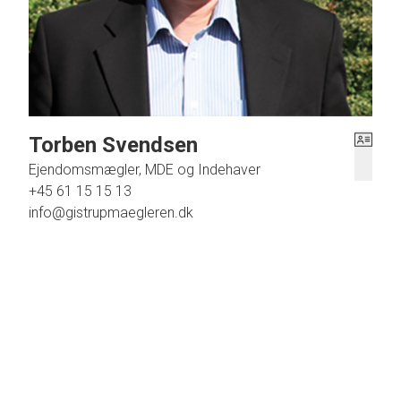
Torben Svendsen
Ejendomsmægler, MDE og Indehaver
+45 61 15 15 13
info@gistrupmaegleren.dk