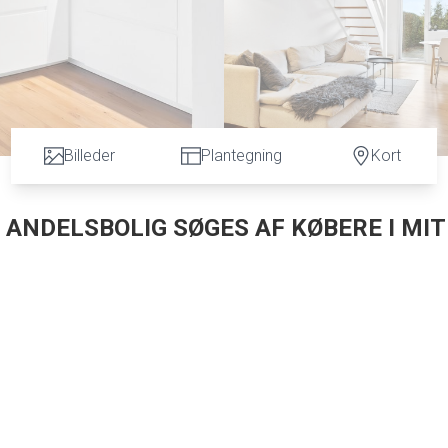
Billeder
Plantegning
Kort
 ANDELSBOLIG SØGES AF KØBERE I MIT
lborg Universitet
gen er beliggende tæt på grønne områder med hyggelige stier.
a 2021 i åben forbindelse til stuen. På 1. sal findes soveværelse, badeværelse og a
se er der klinker med gulvvarme.
 som energimærkning A2010. Der er lagt nyt tag i 2020 og ny hoveddør i 2022.