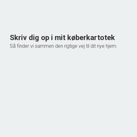
Ejendomstype
Villa
748.000 kr.
Skriv dig op i mit køberkartotek
Så finder vi sammen den rigtige vej til dit nye hjem.