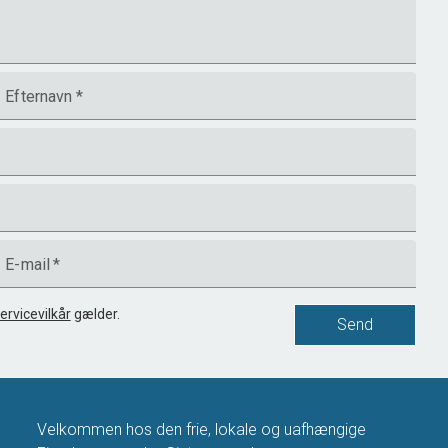
Efternavn
*
E-mail
*
ervicevilkår
gælder.
Send
Velkommen hos den frie, lokale og uafhængige