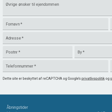
Øvrige ønsker til ejendommen
Fornavn
*
Adresse
*
Postnr
*
By
*
Telefonnummer
*
Dette site er beskyttet af reCAPTCHA og Google’s
privatlivspolitik
og
s
Åbningstider