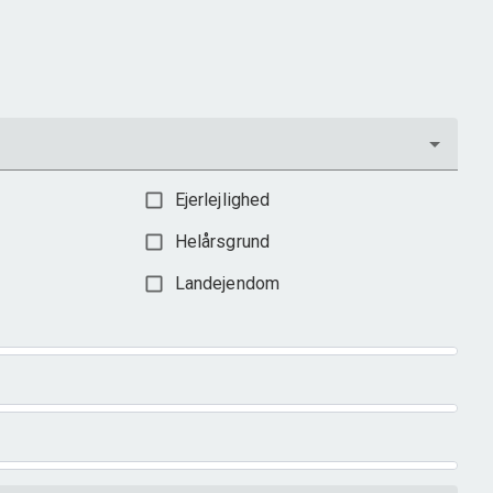
Ejendomstype
Villa
598.000 kr.
Ejerlejlighed
Helårsgrund
Landejendom