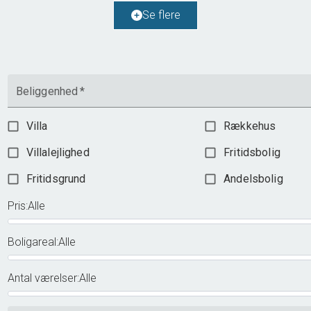
Ejendomstype
Villa
Se flere
1.695.000 kr.
Beliggenhed
*
Villa
Rækkehus
Villalejlighed
Fritidsbolig
Fritidsgrund
Andelsbolig
Pris
:
Alle
Boligareal
:
Alle
Antal værelser
:
Alle