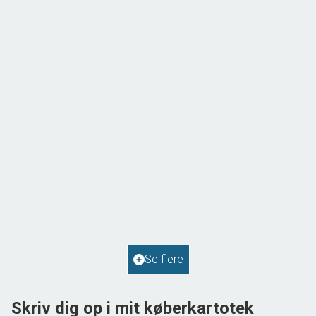
Solvej 1,
9293 Kongerslev
2
Boligareal
114
m
2
Grundareal
587
m
Ejendomstype
Villa
Se flere
598.000 kr.
Skriv dig op i mit køberkartotek