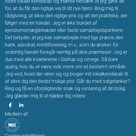
store lokale kendskab og stærke netværk vil jeg gøre alt
for, at du får den rigtige vej til dit nye hjem. Brug mig til
rådgivning, at sikre den rigtige pris og alt det praktiske, der
følger med en handel. Jeg er ikke bundet af
ejendomsmæglerkæder eller faste samarbejdspartnere.
Det betyder, at jeg kan samarbejde med lige præcis den
bank, advokat, kreditforening, m.v., som du ønsker. En
ordentlig handel foregår nemlig på dine præmisser. Jeg er
dus med alle kvartererne i Gistrup og omegn. Så bare
spørg, hvis du vil være vide mere om et bestemt område.
Jeg ved, hvad der rører sig og bruger mit lokalkendskab til
at sikre dig den bedst mulige pris. Går du med salgstanker?
Ring og få en uforpligtende snak og vurdering af din bolig.
Jeg glæder mig til at hjælpe dig videre.
Medlem af:
Cookie-indstillinger