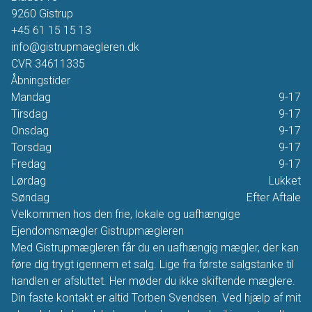
9260
Gistrup
+45 61 15 15 13
info@gistrupmaegleren.dk
CVR
34611335
Åbningstider
Mandag
9-17
Tirsdag
9-17
Onsdag
9-17
Torsdag
9-17
Fredag
9-17
Lørdag
Lukket
Søndag
Efter Aftale
Velkommen hos den frie, lokale og uafhængige
Ejendomsmægler Gistrupmægleren
Med Gistrupmægleren får du en uafhængig mægler, der kan
føre dig trygt igennem et salg. Lige fra første salgstanke til
handlen er afsluttet. Her møder du ikke skiftende mæglere.
Din faste kontakt er altid Torben Svendsen. Ved hjælp af mit