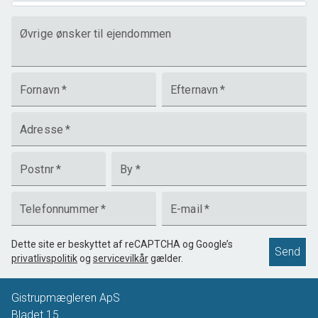
Øvrige ønsker til ejendommen
Fornavn
*
Efternavn
*
Adresse
*
Postnr
*
By
*
Telefonnummer
*
E-mail
*
Dette site er beskyttet af reCAPTCHA og Google’s
Send
privatlivspolitik
og
servicevilkår
gælder.
Gistrupmægleren ApS
Bladet 15