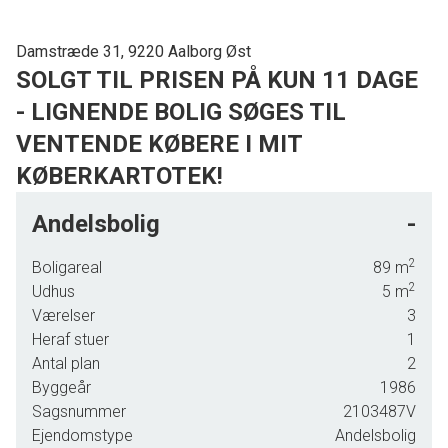
Damstræde 31, 9220 Aalborg Øst
SOLGT TIL PRISEN PÅ KUN 11 DAGE
- LIGNENDE BOLIG SØGES TIL
VENTENDE KØBERE I MIT
KØBERKARTOTEK!
Hyggelig og god 3 værelses andelsbolig beliggende i Universitetsområdet
Andelsbolig
-
Velholdt og lyst andelsrækkehus med den helt rigtige beliggenhed udbydes
2
Boligareal
89
m
nu til salg.
2
Udhus
5
m
Boligen er fra 1986, og er 89 m2 i 2 plan.
Værelser
3
Heraf stuer
1
I stueplan indeholder boligen entré med hvidt HTH-skab samt hvidt HTH-
Antal plan
2
køkken i åben forbindelse med stuen. Stuen har stort vinduesparti og
Byggeår
1986
udgang til vestvendt have/terrasse, samt loft til kip. Desuden er der et lukket
Sagsnummer
2103487V
depotrum under trappen til 1. sal.
Ejendomstype
Andelsbolig