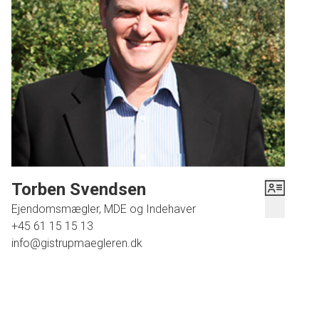
praktisk bryggers med vaskefaciliteter.
Udenfor kan I glæde jer til en stor, hyggelig have med flere
solrige terrasser. Heraf en med skøn overdækket terrasse.
Herude får I en skøn oase til de lune sommerdage, hvor I
ganske uforstyrret kan nyde solen hele dagen. Grunden på
700 m2 rummer også en lukket garage samt et skur med
opbevaringsmuligheder. Der er lagt nyt tag på boligen.
I Nøvling kan I se frem til et aktivt foreningsliv. Daginstitution
og skole er blot en tre minutters cykeltur væk, mens indkøb
Torben Svendsen
kan klares i Gistrup, hvor gode stisystemer fører jer sikkert
Ejendomsmægler, MDE og Indehaver
på vej på under et kvarter. I nærheden har I også flere
+45 61 15 15 13
smukke naturområder såsom Lundby Bakker, og så er der
info@gistrupmaegleren.dk
kun 15 minutters køretur ind til Aalborg.
Book en fremvisning i dag på tlf. 6115 1513