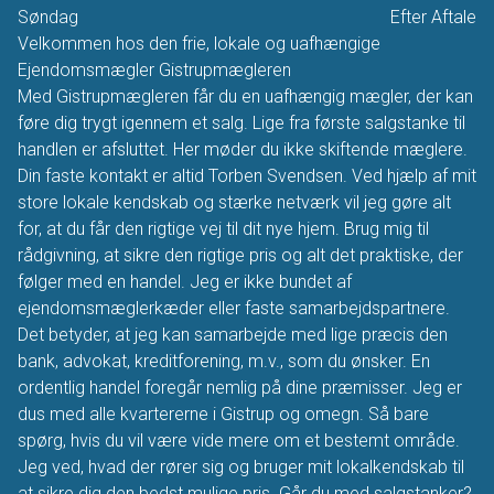
Søndag
Efter Aftale
Velkommen hos den frie, lokale og uafhængige
Ejendomsmægler Gistrupmægleren
Med Gistrupmægleren får du en uafhængig mægler, der kan
føre dig trygt igennem et salg. Lige fra første salgstanke til
handlen er afsluttet. Her møder du ikke skiftende mæglere.
Din faste kontakt er altid Torben Svendsen. Ved hjælp af mit
store lokale kendskab og stærke netværk vil jeg gøre alt
for, at du får den rigtige vej til dit nye hjem. Brug mig til
rådgivning, at sikre den rigtige pris og alt det praktiske, der
følger med en handel. Jeg er ikke bundet af
ejendomsmæglerkæder eller faste samarbejdspartnere.
Det betyder, at jeg kan samarbejde med lige præcis den
bank, advokat, kreditforening, m.v., som du ønsker. En
ordentlig handel foregår nemlig på dine præmisser. Jeg er
dus med alle kvartererne i Gistrup og omegn. Så bare
spørg, hvis du vil være vide mere om et bestemt område.
Jeg ved, hvad der rører sig og bruger mit lokalkendskab til
at sikre dig den bedst mulige pris. Går du med salgstanker?