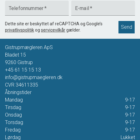
Telefonnummer
*
E-mail
*
Dette site er beskyttet af reCAPTCHA og Google’s
Send
privatlivspolitik
og
servicevilkår
gælder.
Gistrupmægleren ApS
Bladet 15
9260
Gistrup
+45 61 15 15 13
info@gistrupmaegleren.dk
CVR
34611335
Åbningstider
Mandag
9-17
Tirsdag
9-17
Onsdag
9-17
Torsdag
9-17
Fredag
9-17
Lørdag
Lukket