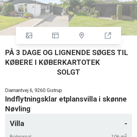
PÅ 3 DAGE OG LIGNENDE SØGES TIL
KØBERE I KØBERKARTOTEK
SOLGT
Diamantvej 6, 9260 Gistrup
Indflytningsklar etplansvilla i skønne
Nøvling
Lidt syd for Aalborg, i landsbyen Nøvling, finder I denne fine
Villa
-
villa, der venter på at blive jeres nye hjem. Huset er et godt
førstegangskøb, da det er lige til at flytte ind i. Dertil rummer
2
Boligareal
106
m