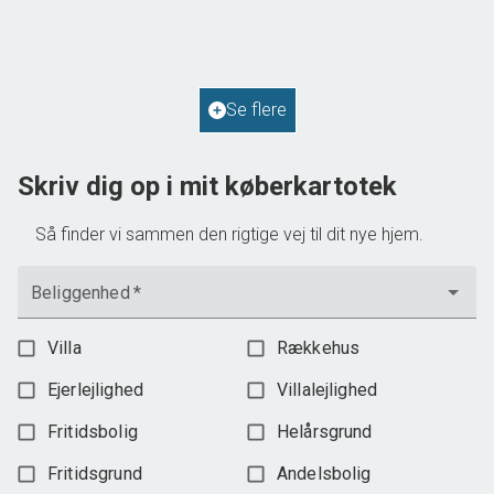
2
Boligareal
114
m
2
Grundareal
587
m
Ejendomstype
Villa
Se flere
598.000 kr.
Skriv dig op i mit køberkartotek
Så finder vi sammen den rigtige vej til dit nye hjem.
Beliggenhed
*
Villa
Rækkehus
Ejerlejlighed
Villalejlighed
Fritidsbolig
Helårsgrund
Fritidsgrund
Andelsbolig