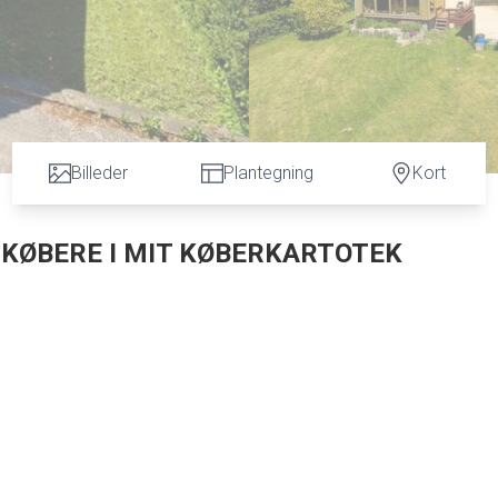
Billeder
Plantegning
Kort
L KØBERE I MIT KØBERKARTOTEK
6 kvm. i stueplan bestående af baggang, bryggers, badeværelse, køkken, stue, udest
 32 kvm. og dejlig ugeneret have med flot udsigt.
og køkken, tag ved skorsten, ny brændeovn i stuen, ny træterrasse mv.
.
r 25 km sydøst for Aalborg og 15 km sydøst for Aalborg Universitet og nye planla