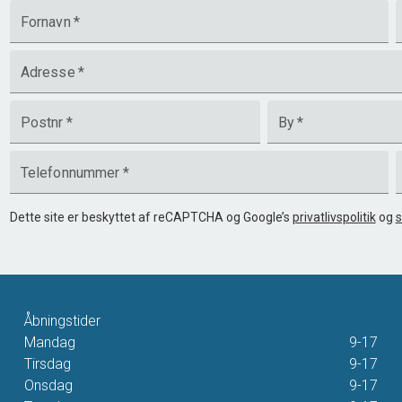
Fornavn
*
Adresse
*
Postnr
*
By
*
Telefonnummer
*
Dette site er beskyttet af reCAPTCHA og Google’s
privatlivspolitik
og
s
Åbningstider
Mandag
9-17
Tirsdag
9-17
Onsdag
9-17