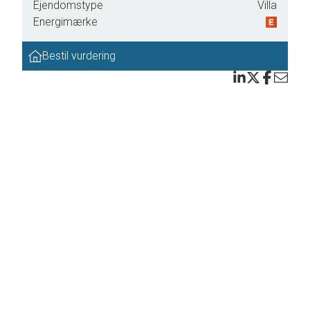
Ejendomstype
Villa
Energimærke
Bestil vurdering
terræn
ret,