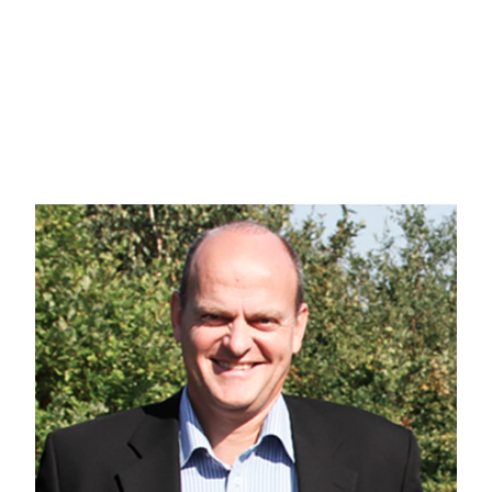
Aalborg Universitetshospital. Til Hadsund og Mariager Fjord mod syd er afs
Der er en god folkeskole til og med 9. klasse og et aktivt foreningsliv og id
Kongerslev Naturpark (ved skolen) er et grønt område i byen, her er løbe- og
omgivet af adskillige bakker. Syd for byen ligger Kongerslev Hede der er et 
omkring i landskabet, og yndet udflugtmål.
Ca. 5 kilometer øst for byen strækker Danmarks største Højmose, den 55 km2 s
Mulbjergene og med masser af flot natur og rigt dyreliv for naturelskere. Kun 
Kontakt mig for en fremvisning i dag på tlf. 6115 1513