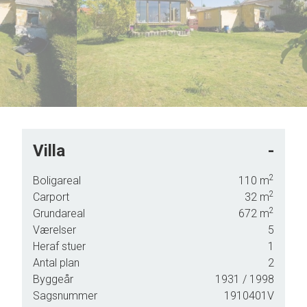
5
6
7
8
9
Villa
-
2
Boligareal
110
m
2
Carport
32
m
ue, og
2
Grundareal
672
m
Værelser
5
Heraf stuer
1
Antal plan
2
Byggeår
1931
/ 1998
Sagsnummer
1910401V
gte