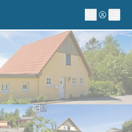
0
1
2
3
4
5
0
6
1
7
2
8
3
9
4