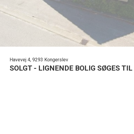
Havevej 4, 9293 Kongerslev
SOLGT - LIGNENDE BOLIG SØGES TI
Attraktivt beliggende og prisvenlig villa med flot udsigt til førstegangskøberen
Villaen er beliggende med flot udsigt over byen, og huset er i 2 plan med 9
med 38 kvm. på 1. sal med 3 gode værelser. herudover ældre garage/udhus på
Villa er løbende renoveret med bl.a. gulve i badeværelse, baggang, forgang 
En spændende bolig med masser af muligheder for eks. førstegangskøberen
Kongerslev er en by i Himmerland med ca. 1.400 indbyggere. Kongerslev ligge