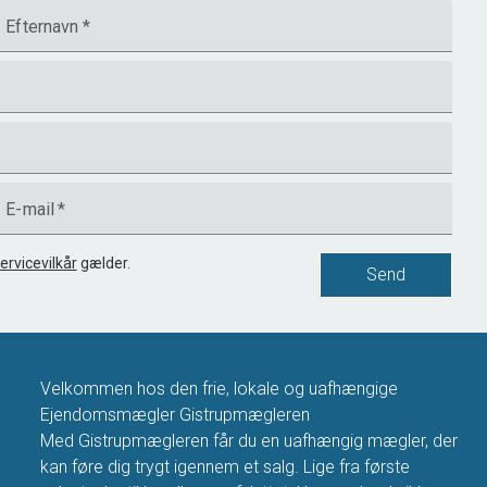
Efternavn
*
E-mail
*
ervicevilkår
gælder.
Send
Velkommen hos den frie, lokale og uafhængige
Ejendomsmægler Gistrupmægleren
Med Gistrupmægleren får du en uafhængig mægler, der
kan føre dig trygt igennem et salg. Lige fra første