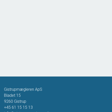
Gistrupmægleren ApS
Bladet 15
9260
Gistrup
+45 61 15 15 13