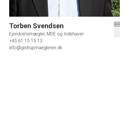
Torben Svendsen
Ejendomsmægler, MDE og Indehaver
+45 61 15 15 13
info@gistrupmaegleren.dk