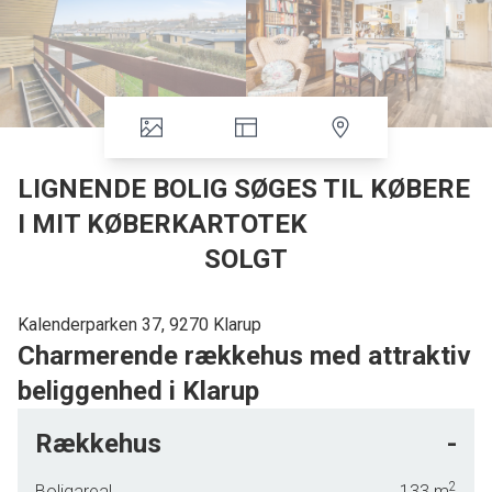
LIGNENDE BOLIG SØGES TIL KØBERE
I MIT KØBERKARTOTEK
SOLGT
Kalenderparken 37, 9270 Klarup
Charmerende rækkehus med attraktiv
beliggenhed i Klarup
Velkommen til dette skønne rækkehus, der tilbyder en
Rækkehus
-
perfekt kombination af klassisk charme og moderne
bekvemmeligheder. Med et boligareal på 133 kvadratmeter i
2
Boligareal
133
m