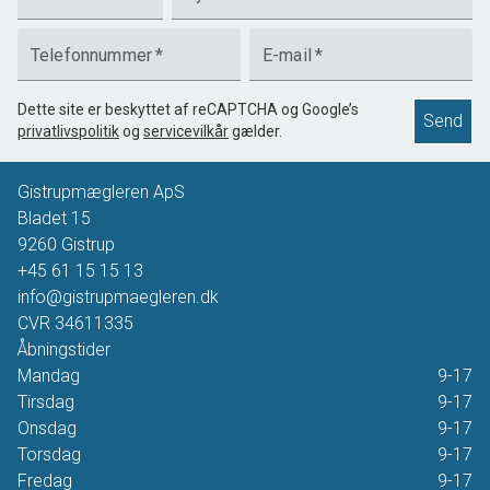
Telefonnummer
*
E-mail
*
Dette site er beskyttet af reCAPTCHA og Google’s
Send
privatlivspolitik
og
servicevilkår
gælder.
Gistrupmægleren ApS
Bladet 15
9260
Gistrup
+45 61 15 15 13
info@gistrupmaegleren.dk
CVR
34611335
Åbningstider
Mandag
9-17
Tirsdag
9-17
Onsdag
9-17
Torsdag
9-17
Fredag
9-17