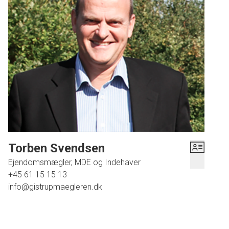
Udendørs kan du nyde skøn terrasse, som er let at
vedligeholde - perfekt til sommergrillfester eller
afslappende eftermiddage i solen. Derudover har
ejendommen god og stor dobbelt garage med masser af
opbevaringsplads og værksted.
Dette rækkehus repræsenterer ikke blot en bolig men også
en livsstil fyldt med komfort, men også tæt på byens
bekvemmeligheder.
Ring for fremvisning i dag på tlf. 6115 1513
Torben Svendsen
Ejendomsmægler, MDE og Indehaver
+45 61 15 15 13
info@gistrupmaegleren.dk