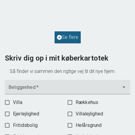
9293 Kongerslev
2
Boligareal
114
m
2
Grundareal
587
m
Ejendomstype
Villa
Se flere
598.000 kr.
Skriv dig op i mit køberkartotek
Så finder vi sammen den rigtige vej til dit nye hjem.
Beliggenhed
*
Villa
Rækkehus
Ejerlejlighed
Villalejlighed
Fritidsbolig
Helårsgrund