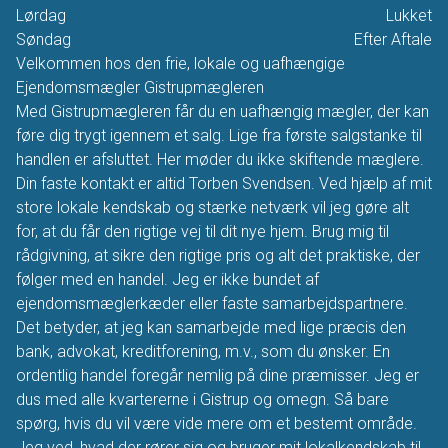
Lørdag
Lukket
Søndag
Efter Aftale
Velkommen hos den frie, lokale og uafhængige
Ejendomsmægler Gistrupmægleren
Med Gistrupmægleren får du en uafhængig mægler, der kan
føre dig trygt igennem et salg. Lige fra første salgstanke til
handlen er afsluttet. Her møder du ikke skiftende mæglere.
Din faste kontakt er altid Torben Svendsen. Ved hjælp af mit
store lokale kendskab og stærke netværk vil jeg gøre alt
for, at du får den rigtige vej til dit nye hjem. Brug mig til
rådgivning, at sikre den rigtige pris og alt det praktiske, der
følger med en handel. Jeg er ikke bundet af
ejendomsmæglerkæder eller faste samarbejdspartnere.
Det betyder, at jeg kan samarbejde med lige præcis den
bank, advokat, kreditforening, m.v., som du ønsker. En
ordentlig handel foregår nemlig på dine præmisser. Jeg er
dus med alle kvartererne i Gistrup og omegn. Så bare
spørg, hvis du vil være vide mere om et bestemt område.
Jeg ved, hvad der rører sig og bruger mit lokalkendskab til