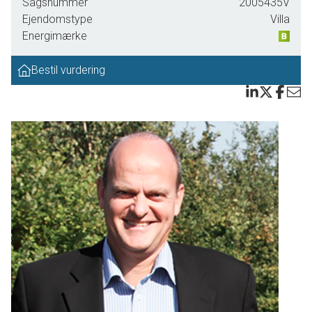
Sagsnummer
2005435V
Ejendomstype
Villa
Som du allerede ved ankomsten vil bemærke, er også de ydre rammer
Energimærke
særdeles indbydende. Via carporten forbindes boligen med en imponerende
garage, hvor der er virkelig velholdt og veldisponeret plads til enhver hobby
Bestil vurdering
og med god opbevaringsplads på loftet, og ved carport et godt isoleret
viktualierum og godt redskabsskur.
Selve haven er ligeledes anlagt på en måde, så man næsten ikke kan vente
med at tage den i brug og hygge løs. Her er nemlig masser af skønne
terrasser og pletter at nyde solen på, i orangeriet kan du lade de grønne
fingre få frit spil, og der er i det hele taget bare noget kønt og grønt at kigge
på over det hele.
Gistrup byder på et spændende handelsliv med egen slagter, bager,
supermarkeder m.v. Derudover vil du opleve en by med et spændende
forenings- og kulturliv. Vil du gå til spejder, gymnastik, motionscenter, fodbold
eller golf - så har Gistrup det hele. Ud over et væld af foreninger, har byen
stor og god skole, flere børnehaver og dagplejepladser. Gistrup vil I