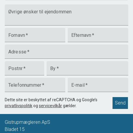
Øvrige ønsker til ejendommen
Fornavn
*
Efternavn
*
Adresse
*
Postnr
*
By
*
Telefonnummer
*
E-mail
*
Dette site er beskyttet af reCAPTCHA og Google’s
Send
privatlivspolitik
og
servicevilkår
gælder.
Gistrupmægleren ApS
Bladet 15