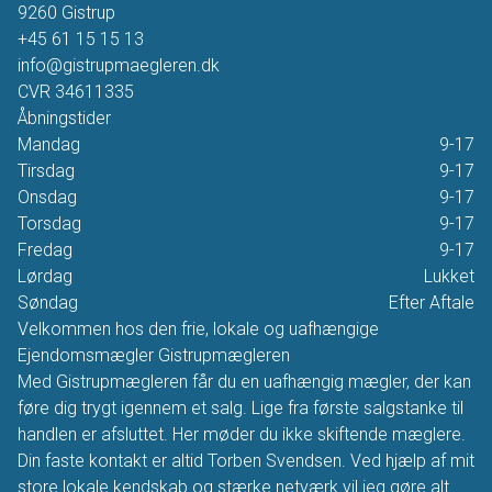
9260
Gistrup
+45 61 15 15 13
info@gistrupmaegleren.dk
CVR
34611335
Åbningstider
Mandag
9-17
Tirsdag
9-17
Onsdag
9-17
Torsdag
9-17
Fredag
9-17
Lørdag
Lukket
Søndag
Efter Aftale
Velkommen hos den frie, lokale og uafhængige
Ejendomsmægler Gistrupmægleren
Med Gistrupmægleren får du en uafhængig mægler, der kan
føre dig trygt igennem et salg. Lige fra første salgstanke til
handlen er afsluttet. Her møder du ikke skiftende mæglere.
Din faste kontakt er altid Torben Svendsen. Ved hjælp af mit
store lokale kendskab og stærke netværk vil jeg gøre alt