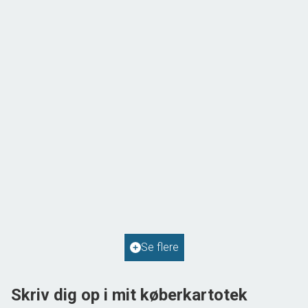
Solvej 1,
9293 Kongerslev
2
Boligareal
114
m
2
Grundareal
587
m
Ejendomstype
Villa
Se flere
598.000 kr.
Skriv dig op i mit køberkartotek