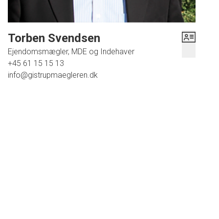
fremtiden endvidere være satelitbyen til Nordjyllands nye supersygehus.
Dette vil helt klart være medvirkende til at mange nye familier vil søge mod
Gistrup, så de kan bo godt og tæt på deres kommende arbejdsplads.
Torben Svendsen
En spændende bolig med masser af muligheder til børnefamilien.
Ejendomsmægler, MDE og Indehaver
+45 61 15 15 13
Kom og se denne herlige villa og kontakt mig for fremvisning på tlf. 6115
info@gistrupmaegleren.dk
1513
Coronavirussen skal tages alvorligt, og jeg følger myndighedernes
anvisninger, og for at minimere risikoen for smitte med coronavirus har jeg
valgt at tage nye metoder i brug:
- Åbent hus arrangementer foregår nu som 1 - 1 fremvisninger, hvor man
tilmelder sig 1 hold af gangen
- Jeg har håndsprit med til alle fremvisninger og åbne huse
- Jeg undlader at give hånd og holder god afstand
- Jeg er klar til at hjælpe både på telefon, mail, og videomøder / facetime