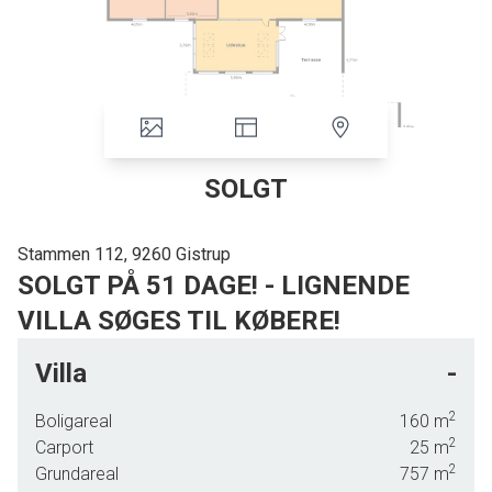
SOLGT
Stammen 112, 9260 Gistrup
SOLGT PÅ 51 DAGE! - LIGNENDE
VILLA SØGES TIL KØBERE!
OMRÅDE
Villa
-
Velkommen til Stammen i hyggelige Gistrup, hvor denne skønne villa ligger
og venter på sin nye familie - perfekt for børnefamilien. Her i byen får
2
Boligareal
160
m
ungerne trygge rammer at vokse op i, og med folkeskole og integreret
2
Carport
25
m
vuggestue, børnehave og sportsaktiviteter, er der alt, hvad I behøver på den
2
Grundareal
757
m