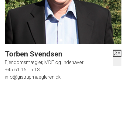
også carporten med et skur i forlængelse, hvor der eksempelvis kan
indrettes værksted, så haveredskaberne kan gemmes væk.
INDRETNING
Indendørs råder villaen over 183 kvadratmeter fordelt over en entré, et
køkken, en stue og udestue, fire værelser, et bryggers, et WC og et
Torben Svendsen
badeværelse. Her er flotte gulve, kvalitetsmaterialer og massere af charme.
Ejendomsmægler, MDE og Indehaver
Takket være hjemmets imponerende vinduespartier venter her en lys og
+45 61 15 15 13
indbydende atmosfære, som især føles i udestuen. Her er giver
info@gistrupmaegleren.dk
panoramavinduerne udsigt over den skønne, grønne have, og her sætter
ovenlysvinduerne lige prikket over i'et. Billederne taler vist for sig selv! Her
på Stammen 112 får I et hjem, der passer perfekt til alle, der nægter at gå på
kompromis med kvalitet og albuerum. Jeg er klar med en fremvisning - ring
på tlf. 6115 1513