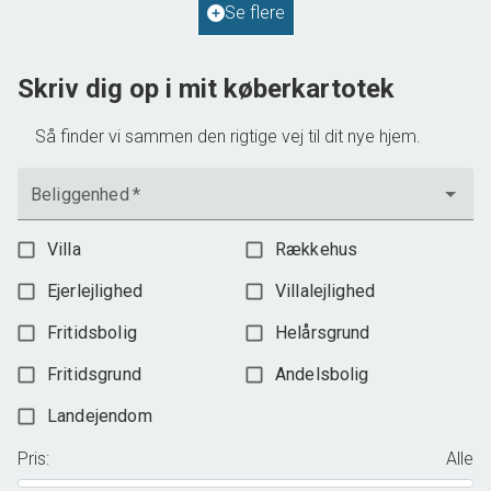
Se flere
598.000 kr.
Skriv dig op i mit køberkartotek
Så finder vi sammen den rigtige vej til dit nye hjem.
Beliggenhed
*
Villa
Rækkehus
Ejerlejlighed
Villalejlighed
Fritidsbolig
Helårsgrund
Fritidsgrund
Andelsbolig
Landejendom
Pris
:
Alle