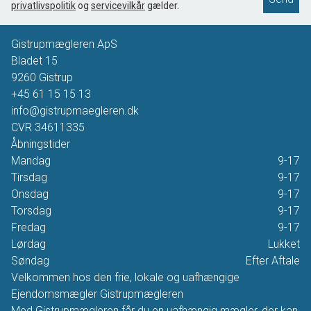
privatlivspolitik
og
servicevilkår
gælder.
Gistrupmægleren ApS
Bladet 15
9260
Gistrup
+45 61 15 15 13
info@gistrupmaegleren.dk
CVR
34611335
Åbningstider
Mandag
9-17
Tirsdag
9-17
Onsdag
9-17
Torsdag
9-17
Fredag
9-17
Lørdag
Lukket
Søndag
Efter Aftale
Velkommen hos den frie, lokale og uafhængige
Ejendomsmægler Gistrupmægleren
Med Gistrupmægleren får du en uafhængig mægler, der kan