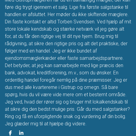
føre dig trygt igennem et salg. Lige fra første salgstanke til
handlen er afsluttet. Her møder du ikke skiftende mæglere.
Din faste kontakt er altid Torben Svendsen. Ved hjælp af mit
store lokale kendskab og stærke netværk vil jeg gøre alt
for, at du får den rigtige vej til dit nye hjem. Brug mig til
rådgivning, at sikre den rigtige pris og alt det praktiske, der
følger med en handel. Jeg er ikke bundet af
ejendomsmæglerkæder eller faste samarbejdspartnere.
Det betyder, at jeg kan samarbejde med lige præcis den
bank, advokat, kreditforening, m.v., som du ønsker. En
ordentlig handel foregår nemlig på dine præmisser. Jeg er
dus med alle kvartererne i Gistrup og omegn. Så bare
spørg, hvis du vil være vide mere om et bestemt område.
Jeg ved, hvad der rører sig og bruger mit lokalkendskab til
at sikre dig den bedst mulige pris. Går du med salgstanker?
Ring og få en uforpligtende snak og vurdering af din bolig.
Jeg glæder mig til at hjælpe dig videre.