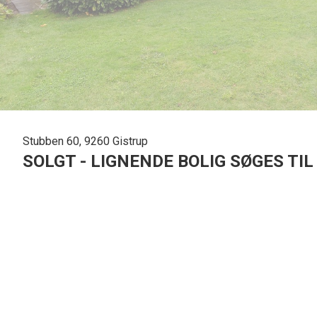
Stubben 60, 9260 Gistrup
SOLGT - LIGNENDE BOLIG SØGES TI
Indflytningsklar villa med meget attraktiv beliggenhed i Gistrup
Det er en fuldkommen renoveret villa i en virkelig flot stand, der venter jer p
hvor der er en gennemtænkt planløsning. Huset står på en 923 m2 grund og li
Der er en god indretning i hjemmet, hvor opholdsrummene ligger i åben forbinde
vinkøleskab og bardisk, der ligger ud til spiseområdet. I forlængelse har I st
murstensvæg. Alt i alt er der en indbydende og varm atmosfære i boligen.