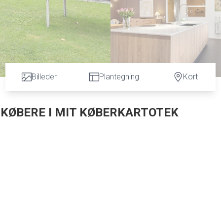
Billeder
Plantegning
Kort
L KØBERE I MIT KØBERKARTOTEK
å Stubben 60 i Gistrup. Denne villa i røde mursten, som er fra 1979, er på 149 m2 i et
gger tæt på samtlige af hverdagens nødvendige faciliteter.
lse, hvilket skaber et stort, luftigt rum med et stilfuldt køkken med lyse træfronter
uen, hvor I kan indrette et hyggeligt sofaområde omkring pejseindsatsen i den synlig