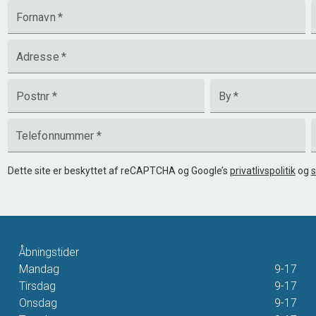
Fornavn
*
Adresse
*
Postnr
*
By
*
Telefonnummer
*
Dette site er beskyttet af reCAPTCHA og Google’s
privatlivspolitik
og
s
Åbningstider
Mandag
9-17
Tirsdag
9-17
Onsdag
9-17