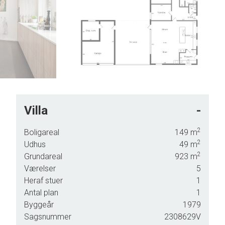
8
9
Villa
-
2
Boligareal
149
m
2
Udhus
49
m
2
Grundareal
923
m
 plan,
Værelser
5
Heraf stuer
1
,
Antal plan
1
e
Byggeår
1979
Sagsnummer
2308629V