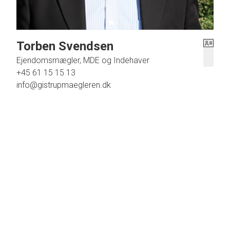
Torben Svendsen
Ejendomsmægler, MDE og Indehaver
+45 61 15 15 13
info@gistrupmaegleren.dk