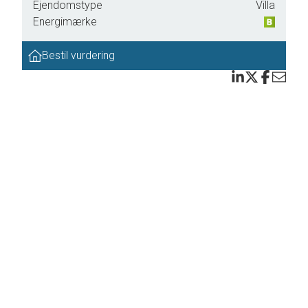
Ejendomstype
Villa
 flot
Energimærke
Bestil vurdering
 rum,
nlagt
n blot