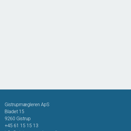
Gistrupmægleren ApS
Bladet 15
9260
Gistrup
+45 61 15 15 13