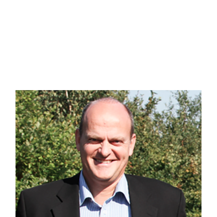
Hjemmet har hele fire værelser, hvilket giver jeres familie mange gode indre
New Yorker-stil samt et gæstetoilet i entréen. Husets bryggers har desuden v
Udenfor kan I nyde tid på den skønne sydvestvendte terrasse, som ligger afs
der oplagt kan bruges til redskabsskur. Har I grønne fingre i familien, kan I o
køkkenhave.
Stubben 60 ligger rigtig godt midt i det populære Stubben i Gistrup. Adressen
få hundrede meter til en naturskøn skov, Børnehaven Ygdrasil og nærmeste bus
Ring for fremvisning på tlf. 6115 1513