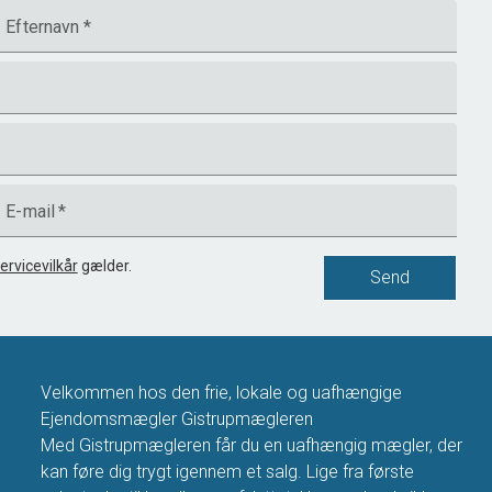
Efternavn
*
E-mail
*
ervicevilkår
gælder.
Send
Velkommen hos den frie, lokale og uafhængige
Ejendomsmægler Gistrupmægleren
Med Gistrupmægleren får du en uafhængig mægler, der
kan føre dig trygt igennem et salg. Lige fra første