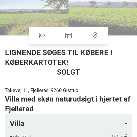
LIGNENDE SØGES TIL KØBERE I
KØBERKARTOTEK!
SOLGT
Tokevej 11, Fjellerad, 9260 Gistrup
Villa med skøn naturudsigt i hjertet af
Fjellerad
Villa
-
Forestil dig en villa, hvor hver detalje er nøje udvalgt for at
skabe et hjem, der ikke blot er et sted at bo, men et fristed,
2
Boligareal
150
m