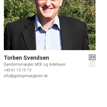
en god start på dagen for alle husets beboere. Endvidere
godt viktualierum og garage. Villaen trænger til en
opdatering. Udenfor åbner sig en verden af muligheder i
den store og frodige have, der med sin gode terrasse
indbyder til både leg og afslapning under åben himmel. Her
kan du nyde morgenkaffen i solopgangens blide lys eller
samle familie og venner til grillhygge på lange
sommeraftener. Beliggenheden kunne ikke være mere ideel
for familien, der ønsker at kombinere det rolige liv tæt på
naturen med nem adgang til daginstitutioner, skole samt
Torben Svendsen
lokale indkøbsmuligheder - alt sammen indenfor kort
Ejendomsmægler, MDE og Indehaver
afstand fra hjemmet. Fjellerad ligger kun 12 minutter fra det
+45 61 15 15 13
nye supersygehus og Gistrup samt ca. 20 - 25 minutter til
info@gistrupmaegleren.dk
Aalborg.
Denne villa repræsenterer en unik mulighed for at erhverve
sig mere end blot en bolig; her får du et hjem fyldt med sjæl,
charme og masser af muligheder for at sætte dit eget
præg. Gå ikke glip af chancen for at gøre denne villa til jeres