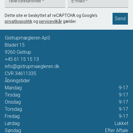
Telefonnummer
*
E-mail
*
Dette site er beskyttet af reCAPTCHA og Google’s
Send
privatlivspolitik
og
servicevilkår
gælder.
Gistrupmægleren ApS
Bladet 15
9260
Gistrup
+45 61 15 15 13
info@gistrupmaegleren.dk
CVR
34611335
Åbningstider
Mandag
9-17
Tirsdag
9-17
Onsdag
9-17
Torsdag
9-17
Fredag
9-17
Lørdag
Lukket
Søndag
Efter Aftale