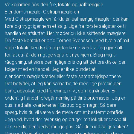
Velkommen hos den frie, lokale og uafhængige
Ejendomsmægler Gistrupmægleren
Med Gistrupmægleren får du en uafhængig mægler, der kan
føre dig trygt igennem et salg. Lige fra første salgstanke til
handlen er afsluttet. Her møder du ikke skiftende mæglere.
Din faste kontakt er altid Torben Svendsen. Ved hjælp af mit
store lokale kendskab og stærke netværk vil jeg gøre alt
for, at du får den rigtige vej til dit nye hjem. Brug mig til
rådgivning, at sikre den rigtige pris og alt det praktiske, der
følger med en handel. Jeg er ikke bundet af
ejendomsmæglerkæder eller faste samarbejdspartnere.
Det betyder, at jeg kan samarbejde med lige præcis den
bank, advokat, kreditforening, m.v., som du ønsker. En
ordentlig handel foregår nemlig på dine præmisser. Jeg er
dus med alle kvartererne i Gistrup og omegn. Så bare
spørg, hvis du vil være vide mere om et bestemt område.
Jeg ved, hvad der rører sig og bruger mit lokalkendskab til
at sikre dig den bedst mulige pris. Går du med salgstanker?
Ring og få en uforpligtende snak og vurdering af din bolig.