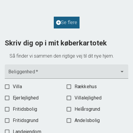
2
Boligareal
114
m
2
Grundareal
587
m
Ejendomstype
Villa
Se flere
598.000 kr.
Skriv dig op i mit køberkartotek
Så finder vi sammen den rigtige vej til dit nye hjem.
Beliggenhed
*
Villa
Rækkehus
Ejerlejlighed
Villalejlighed
Fritidsbolig
Helårsgrund
Fritidsgrund
Andelsbolig
Landejendom