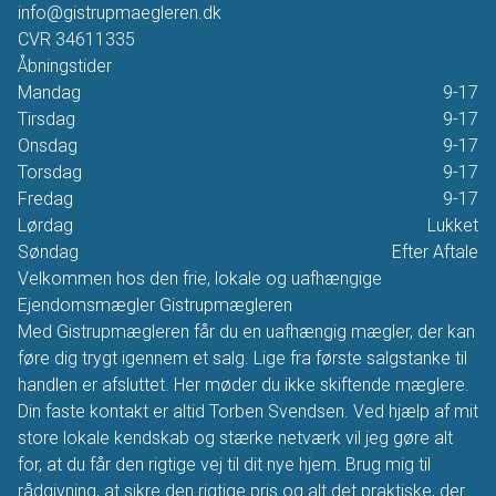
info@gistrupmaegleren.dk
CVR
34611335
Åbningstider
Mandag
9-17
Tirsdag
9-17
Onsdag
9-17
Torsdag
9-17
Fredag
9-17
Lørdag
Lukket
Søndag
Efter Aftale
Velkommen hos den frie, lokale og uafhængige
Ejendomsmægler Gistrupmægleren
Med Gistrupmægleren får du en uafhængig mægler, der kan
føre dig trygt igennem et salg. Lige fra første salgstanke til
handlen er afsluttet. Her møder du ikke skiftende mæglere.
Din faste kontakt er altid Torben Svendsen. Ved hjælp af mit
store lokale kendskab og stærke netværk vil jeg gøre alt
for, at du får den rigtige vej til dit nye hjem. Brug mig til
rådgivning, at sikre den rigtige pris og alt det praktiske, der