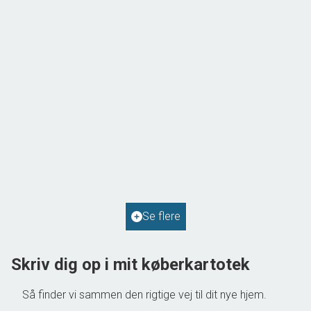
Solvej 1,
9293 Kongerslev
2
Boligareal
114
m
2
Grundareal
587
m
Ejendomstype
Villa
Se flere
598.000 kr.
Skriv dig op i mit køberkartotek
Så finder vi sammen den rigtige vej til dit nye hjem.