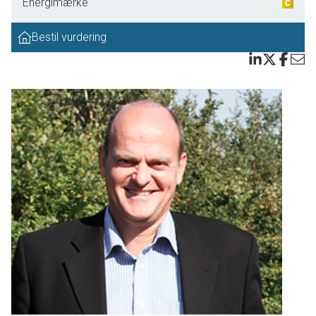
Energimærke
af terrasserne i den frodige have. I husets værelsesafdeling er der tre
værelser og et brusebadeværelse, og endelig er der i den velanvendelige
Bestil vurdering
kælder både en fin, integreret garage og et stort bryggers (med muligheder
for evt. udnyttelse til beboelse) med såvel vaske- som opbevaringsfaciliteter.
En spændende villa med masser af muligheder for førstegangskøberen og
børnefamilien.
Kongerslev ligger 25 km sydøst for Aalborg og 15 km sydøst for Aalborg
Universitet og nye planlagte Aalborg Universitetshospital. Til Hadsund og
Mariager Fjord mod syd er afstanden 23 km. Der er en god folkeskole til og
med 9. klasse og et aktivt foreningsliv og idrætsklub i byen samt
dagligvare/butikker samt erhvervsvirksomheder. Kongerslev Naturpark (ved
skolen) er et grønt område i byen, her er skaterbane, løbe- og
mountainbikerute samt bålhytter og shelters. Byen er beliggende i stærkt
kuperet terræn omgivet af adskillige bakker. Syd for byen ligger Kongerslev
Hede der er et attraktiv natur- og bakkeområde på ca. 17 hektarer med seks
gravhøje placeret rundt omkring i landskabet, og yndet udflugtsmål. Ca. 5