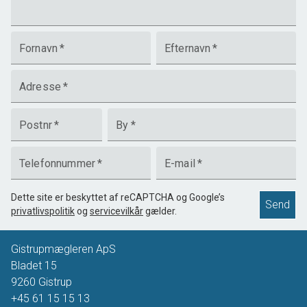
Fornavn
*
Efternavn
*
Adresse
*
Postnr
*
By
*
Telefonnummer
*
E-mail
*
Dette site er beskyttet af reCAPTCHA og Google’s
Send
privatlivspolitik
og
servicevilkår
gælder.
Gistrupmægleren ApS
Bladet 15
9260
Gistrup
+45 61 15 15 13