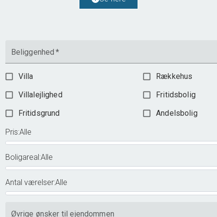
1.695.000 kr.
Beliggenhed
*
Villa
Rækkehus
Villalejlighed
Fritidsbolig
Fritidsgrund
Andelsbolig
Pris
:
Alle
Boligareal
:
Alle
Antal værelser
:
Alle
Øvrige ønsker til ejendommen