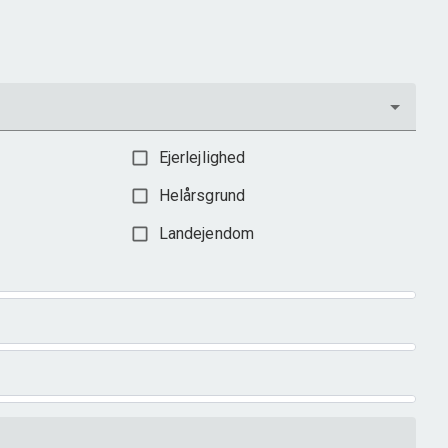
598.000 kr.
Ejerlejlighed
Helårsgrund
Landejendom