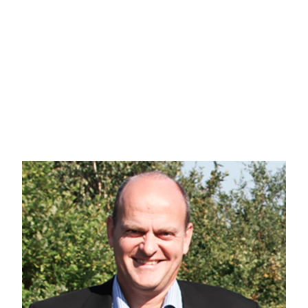
Stueplan rummer tillige et badeværelse, som får følgeskab af endnu et badev
forældresoveværelse med udgang til en sydvendt, overdækket altan.
God og dejlig udestue som forbinder huset med værksted, skøn delvist over
Gistrup byder på et spændende handelsliv med egen slagter, bager, supermar
du gå til spejder, gymnastik, motionscenter, fodbold eller golf - så har Gistru
dagplejepladser. Gistrup vil I fremtiden endvidere være satelitbyen til Nordjy
vil søge mod Gistrup, så de kan bo godt og tæt på deres kommende arbejdsp
En spændende villa for eks. børnefamilien eller førstegangskøberen.
Kontakt mig på tlf. 6115 1513 for at kigge nærmere på Vinkelvej 4, Gistrup.