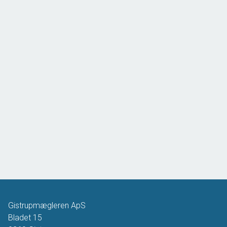
Gistrupmægleren ApS
Bladet 15