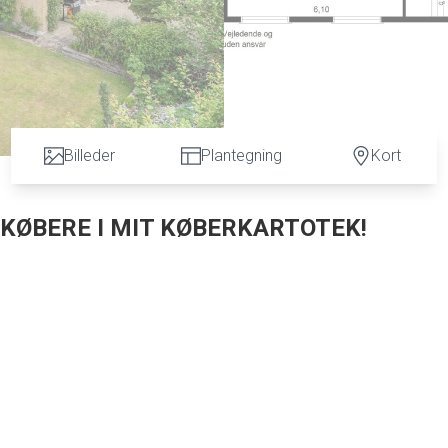
Billeder
Plantegning
Kort
L KØBERE I MIT KØBERKARTOTEK!
en tilsvarende god indretning. Her er meget mere at glæde sig til. Eksempelvis den d
der er fine faciliteter til hele gør-det-selv-familien eller gør-det-selv manden so
år du nemlig både en stor stue og et ganske rummeligt spisekøkken. De to rum ligge
fsnit med køkken, alrum og stue ud i ét. Fra køkkenet er der direkte forbindelse til
ækket terrasse.