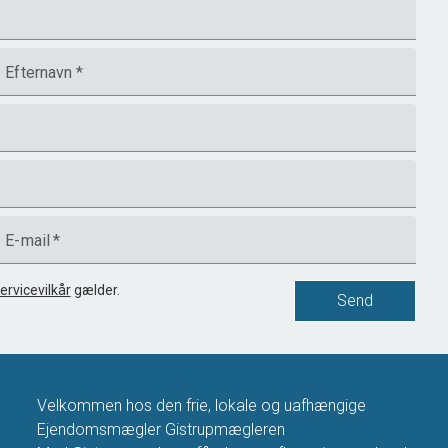
Efternavn
*
E-mail
*
ervicevilkår
gælder.
Send
Velkommen hos den frie, lokale og uafhængige
Ejendomsmægler Gistrupmægleren