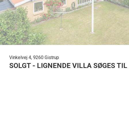
Vinkelvej 4, 9260 Gistrup
SOLGT - LIGNENDE VILLA SØGES TI
Velindrettet og central beliggende villa med dejlig udestue og stort værksted
Villaen her kan ikke bare prale af en rigtig god beliggenhed i Gistrup og af 
have og den gode udestue samt det store kombinerede udhus og værksted, hvor 
brug for masser af plads og godt værksted.
Stueplan er i høj grad helliget mulighederne for at lave noget sammen. Her f
op ad hinanden, så der er samtidig potentiale for at etablere et stort opholdsa
bryggerset, og fra stuen er der udgang til en dejlig sydvendt og delvist overd