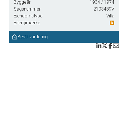
Byggeår
1934
/ 1974
Sagsnummer
2103489V
rt
Ejendomstype
Villa
Energimærke
m.
Bestil vurdering
v. Vil
er og
lier