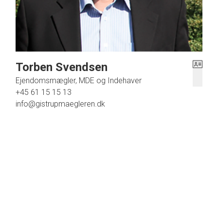
Torben Svendsen
Ejendomsmægler, MDE og Indehaver
+45 61 15 15 13
info@gistrupmaegleren.dk