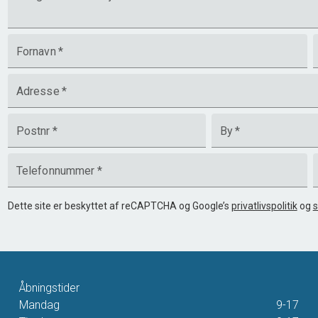
Fornavn
*
Adresse
*
Postnr
*
By
*
Telefonnummer
*
Dette site er beskyttet af reCAPTCHA og Google’s
privatlivspolitik
og
s
Åbningstider
Mandag
9-17